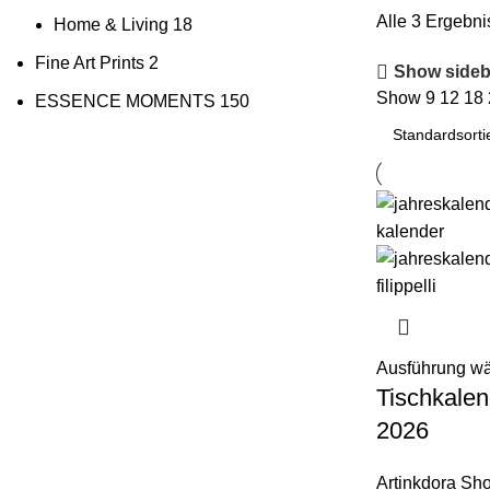
Alle 3 Ergebn
Home & Living
18
Fine Art Prints
2
Show sideb
Show
9
12
18
ESSENCE MOMENTS
150
Ausführung w
Tischkalen
2026
Artinkdora Sh