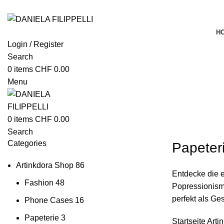
H
Login / Register
Search
0
items
CHF
0.00
Menu
0
items
CHF
0.00
Search
Categories
Papeteri
Artinkdora Shop
86
Entdecke die e
Fashion
48
Popressionism
perfekt als Ge
Phone Cases
16
Papeterie
3
Startseite
Arti