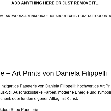
ADD ANYTHING HERE OR JUST REMOVE IT…
OME
ARTWORKS
ARTINKDORA SHOP
ABOUT
EXHIBITIONS
TATTOO
CONTA
e – Art Prints von Daniela Filippelli
inzigartige Papeterie von Daniela Filippelli: hochwertige Art P
us-Stil. Ausdrucksstarke Farben, moderne Energie und symbo
schenk oder für den eigenen Alltag mit Kunst.
nkdora Shop
Papeterie