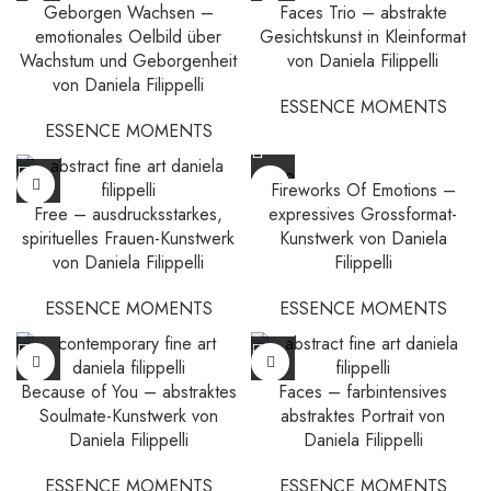
Geborgen Wachsen –
Faces Trio – abstrakte
emotionales Oelbild über
Gesichtskunst in Kleinformat
Wachstum und Geborgenheit
von Daniela Filippelli
von Daniela Filippelli
ESSENCE MOMENTS
ESSENCE MOMENTS
SOLD
Fireworks Of Emotions –
OUT
Free – ausdrucksstarkes,
expressives Grossformat-
spirituelles Frauen-Kunstwerk
Kunstwerk von Daniela
von Daniela Filippelli
Filippelli
ESSENCE MOMENTS
ESSENCE MOMENTS
Because of You – abstraktes
Faces – farbintensives
Soulmate-Kunstwerk von
abstraktes Portrait von
Daniela Filippelli
Daniela Filippelli
ESSENCE MOMENTS
ESSENCE MOMENTS