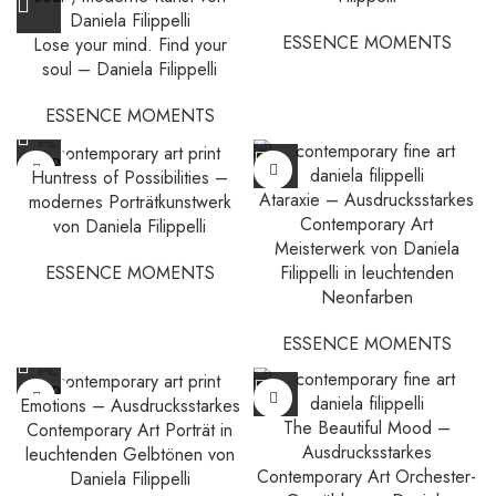
ESSENCE MOMENTS
Lose your mind. Find your
soul – Daniela Filippelli
ESSENCE MOMENTS
SOLD
Huntress of Possibilities –
OUT
Ataraxie – Ausdrucksstarkes
modernes Porträtkunstwerk
Contemporary Art
von Daniela Filippelli
Meisterwerk von Daniela
ESSENCE MOMENTS
Filippelli in leuchtenden
Neonfarben
ESSENCE MOMENTS
SOLD
Emotions – Ausdrucksstarkes
OUT
The Beautiful Mood –
Contemporary Art Porträt in
Ausdrucksstarkes
leuchtenden Gelbtönen von
Contemporary Art Orchester-
Daniela Filippelli