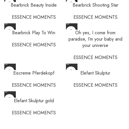
SOLD
Bearbrick Beauty Inside
Bearbrick Shooting Star
OUT
ESSENCE MOMENTS
ESSENCE MOMENTS
SOLD
SOLD
Bearbrick Play To Win
Oh yes, I come from
OUT
OUT
paradise, I’m your baby and
ESSENCE MOMENTS
your universe
ESSENCE MOMENTS
SOLD
SOLD
Eiscreme Pferdekopf
Elefant Skulptur
OUT
OUT
ESSENCE MOMENTS
ESSENCE MOMENTS
SOLD
Elefant Skulptur gold
OUT
ESSENCE MOMENTS