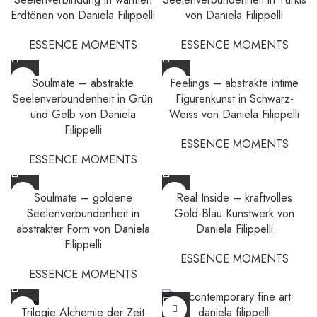
Erdtönen von Daniela Filippelli
von Daniela Filippelli
ESSENCE MOMENTS
ESSENCE MOMENTS
Soulmate – abstrakte
Feelings – abstrakte intime
Seelenverbundenheit in Grün
Figurenkunst in Schwarz-
und Gelb von Daniela
Weiss von Daniela Filippelli
Filippelli
ESSENCE MOMENTS
ESSENCE MOMENTS
Soulmate – goldene
Real Inside – kraftvolles
Seelenverbundenheit in
Gold-Blau Kunstwerk von
abstrakter Form von Daniela
Daniela Filippelli
Filippelli
ESSENCE MOMENTS
ESSENCE MOMENTS
SOLD
Trilogie Alchemie der Zeit
OUT