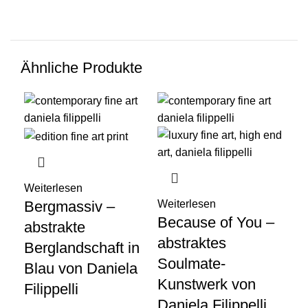
Ähnliche Produkte
Wei
Weiterlesen
Ma
Bergmassiv –
Weiterlesen
Because of You –
20
abstrakte
abstraktes
Ze
Berglandschaft in
Soulmate-
Fi
Blau von Daniela
Kunstwerk von
Me
Filippelli
Daniela Filippelli