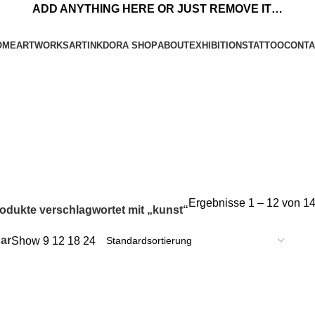
ADD ANYTHING HERE OR JUST REMOVE IT…
OME
ARTWORKS
ARTINKDORA SHOP
ABOUT
EXHIBITIONS
TATTOO
CONTA
Ergebnisse 1 – 12 von 1
odukte verschlagwortet mit „kunst“
ar
Show
9
12
18
24