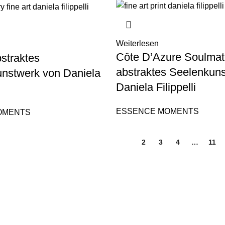
Weiterlesen
Côte D’Azure Soulmat
straktes
abstraktes Seelenkun
unstwerk von Daniela
Daniela Filippelli
ESSENCE MOMENTS
OMENTS
1
2
3
4
…
11