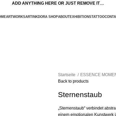
ADD ANYTHING HERE OR JUST REMOVE IT…
OME
ARTWORKS
ARTINKDORA SHOP
ABOUT
EXHIBITIONS
TATTOO
CONTA
Startseite
ESSENCE MOME
Back to products
Sternenstaub
„Sternenstaub“ verbindet abstr
einem emotionalen Kunstwerk ü