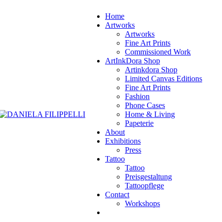
Home
Artworks
Artworks
Fine Art Prints
Commissioned Work
ArtInkDora Shop
Artinkdora Shop
Limited Canvas Editions
Fine Art Prints
Fashion
Phone Cases
Home & Living
Papeterie
About
Exhibitions
Press
Tattoo
Tattoo
Preisgestaltung
Tattoopflege
Contact
Workshops