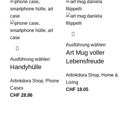
Ausführung wählen
Aus
Art Mug voller
BE
Ausführung wählen
Lebensfreude
1,
Handyhülle
Tr
Artinkdora Shop
,
Home &
Artinkdora Shop
,
Phone
Living
Art
Cases
CHF
18.05
Liv
CHF
28.86
CH