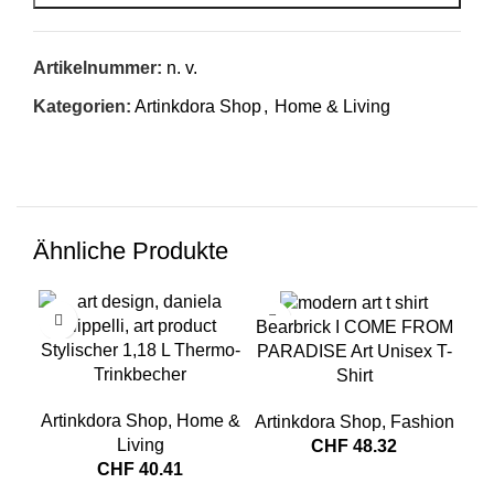
Artikelnummer:
n. v.
Kategorien:
Artinkdora Shop
,
Home & Living
Ähnliche Produkte
Bearbrick I COME FROM
Ta
Stylischer 1,18 L Thermo-
PARADISE Art Unisex T-
Trinkbecher
Shirt
Art
Artinkdora Shop
,
Home &
Artinkdora Shop
,
Fashion
Living
CHF
48.32
CHF
40.41